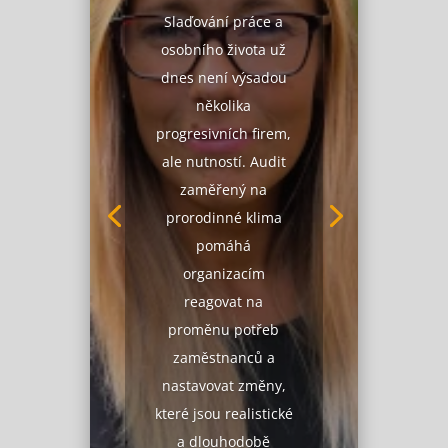
Slaďování práce a
osobního života už
dnes není výsadou
několika
progresivních firem,
ale nutností. Audit
zaměřený na
prorodinné klima
pomáhá
organizacím
reagovat na
proměnu potřeb
zaměstnanců a
nastavovat změny,
které jsou realistické
a dlouhodobě