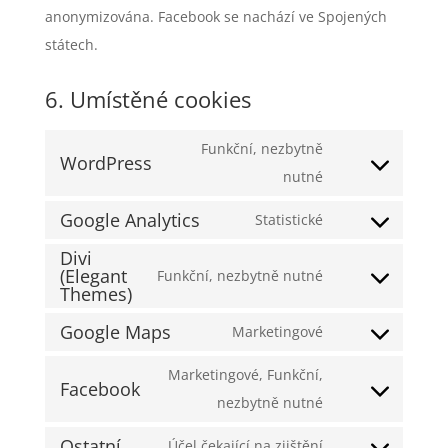
anonymizována. Facebook se nachází ve Spojených
státech.
6. Umístěné cookies
Funkční, nezbytně
WordPress
Consent
nutné
to
Google Analytics
Statistické
service
Consent
Divi
wordpress
to
(Elegant
Funkční, nezbytně nutné
service
Consent
Themes)
google-
to
Google Maps
Marketingové
analytics
service
Consent
divi-
to
Marketingové, Funkční,
Facebook
(elegant-
service
Consent
nezbytně nutné
themes)
google-
to
Ostatní
Účel čekající na zjištění