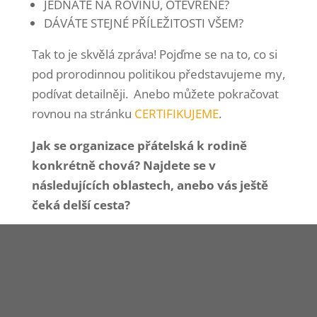
JEDNÁTE NA ROVINU, OTEVŘENĚ?
DÁVÁTE STEJNÉ PŘÍLEŽITOSTI VŠEM?
Tak to je skvělá zpráva! Pojďme se na to, co si
pod prorodinnou politikou představujeme my,
podívat detailněji.
Anebo můžete pokračovat
rovnou na stránku
CERTIFIKUJEME
.
Jak se organizace přátelská k rodině
konkrétně chová?
Najdete se v
následujících oblastech, anebo vás ještě
čeká delší cesta?
Skutečně prorodinná firma nabízí:
rovné příležitosti pro všechny
včetně
minorit a nebojí se jim nabídnout podporu
nad rámec daný zákonem (u nástupu,