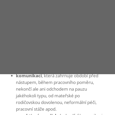
povýšení, návratu)
flexibilní pracovní uspořádání i úvazky
na dobu určitou nebo neurčitou a
otevřenost k možnostem změny podle
životní situace
mzdový řád
a jeho férové a transparentní
používání
akce a události přístupné celé rodině,
benefity podporující celou rodinu
podporu komunity a ekologického
přístupu k životu
v práci i mimo ni
komunikaci
, která zahrnuje období před
nástupem, během pracovního poměru,
nekončí ale ani odchodem na pauzu
jakéhokoli typu, od mateřské po
rodičovskou dovolenou, neformální péči,
pracovní stáže apod.