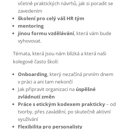
včetně praktických návrhů, jak si poradit se
zavedením
školení pro celý váš HR tým
mentoring
jinou formu vzdělávání
, která vám bude
vyhovovat.
Témata, která jsou nám blízká a která naši
kolegové často školí:
Onboarding
, který nezačíná prvním dnem
v práci a ani tam nekončí
Jak připravit organizaci na
úspěšné
zvládnutí změn
Práce s etickým kodexem prakticky
– od
tvorby, přes zavádění, po skutečně aktivní
využívání
Flexibilita pro personalisty