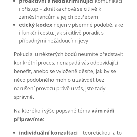
proaktivní a nediskriminující
komunikaci
i přístup – zkrátka chová se citlivě k
zaměstnancům a jejich potřebám
etický kodex
nejen v písemné podobě, ake
i funkční cestu, jak si citlivě poradit s
případnými nežádoucími jevy
Pokud si u některých bodů neumíte představit
konkrétní proces, nenapadá vás odpovídající
benefit, anebo se vyloženě děsíte, jak by se
něco podobného mohlo u zaávdět bez
narušení provozu právě u vás, jste tady
správně.
Na kterékoli výše popsané téma
vám rádi
připravíme
:
individuální konzultaci
– teoretickou, a to